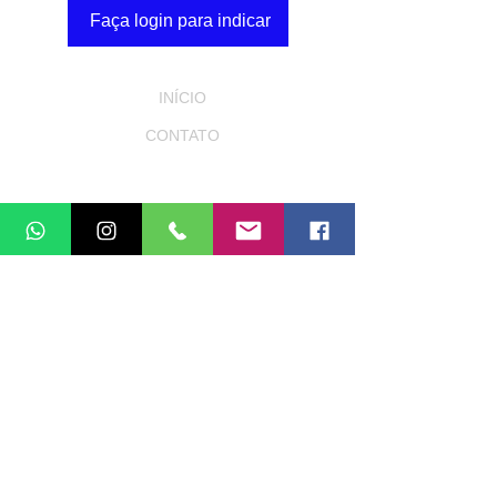
Faça login para indicar
INÍCIO
CONTATO
POLÍTICA DE ENTREGA
ALTERAÇÃO E REEMBOLSO
CANCELAMENTO
ISPA - Instituto Sourdough Padoca do