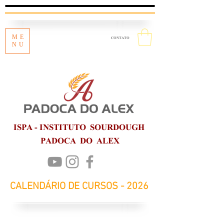
ME
CONTATO
NU
ISPA - INSTITUTO SOURDOUGH
PADOCA DO ALEX
CALENDÁRIO DE CURSOS - 2026