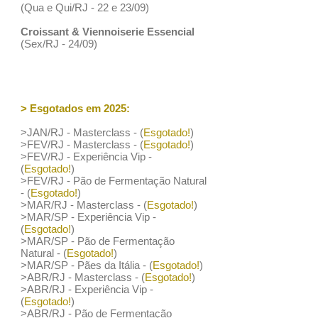
(Qua e Qui/RJ - 22 e 23/09)
Croissant & Viennoiserie Essencial
(Sex/RJ - 24/09)
> Esgotados em 2025:
>JAN/RJ - Masterclass - (
Esgotado!
)
>FEV/RJ - Masterclass - (
Esgotado!
)
>FEV/RJ - Experiência Vip -
(
Esgotado!
)
>FEV/RJ - Pão de Fermentação Natural
- (
Esgotado!
)
>MAR/RJ - Masterclass - (
Esgotado!
)
>MAR/SP - Experiência Vip -
(
Esgotado!
)
>MAR/SP - Pão de Fermentação
Natural - (
Esgotado!
)
>MAR/SP - Pães da Itália - (
Esgotado!
)
>ABR/RJ - Masterclass - (
Esgotado!
)
>ABR/RJ - Experiência Vip -
(
Esgotado!
)
>ABR/RJ - Pão de Fermentação