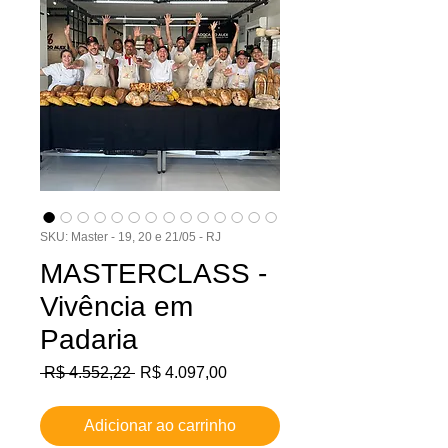
SKU: Master - 19, 20 e 21/05 - RJ
MASTERCLASS -
Vivência em
Padaria
Preço
Preço
 R$ 4.552,22 
R$ 4.097,00
normal
promocional
Adicionar ao carrinho